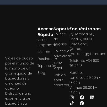
Acceso
Soporte
Encuéntranos
Rápido
Política
C/ Tàrrega, 20,
de
Local 2, 08030
Viajes
cookies
Barcelona
Programados
Correo:
Política de
Ofertas
marketing@temoanae
privacidad
Viajes de buceo
Destinos
Teléfono: +34 633
Aviso
por el mundo de
Tripulación
76 46 13
legal
la mano de un
Blog
Horario:
gran equipo de
Hablan
Lun a Jue 09:00h -
buceadores y
sobre
18:00h
amantes del
nosotros
Viernes 09:00 h-
océano.
15:00h
Disfruta de una
experiencia de
buceo única