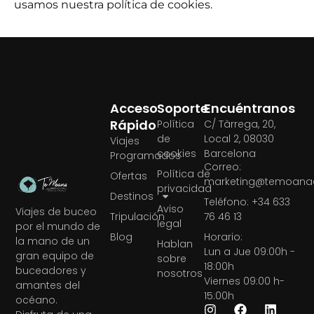
usamos nuestra política de cookies.
Acceso
Soporte
Encuéntranos
Rápido
Política
C/ Tàrrega, 20,
de
Local 2, 08030
Viajes
cookies
Barcelona
Programados
Correo:
Política de
Ofertas
marketing@temoanae
privacidad
Destinos
Teléfono: +34 633
Aviso
Viajes de buceo
Tripulación
76 46 13
legal
por el mundo de
Blog
Horario:
la mano de un
Hablan
Lun a Jue 09:00h -
gran equipo de
sobre
18:00h
buceadores y
nosotros
Viernes 09:00 h-
amantes del
15:00h
océano.