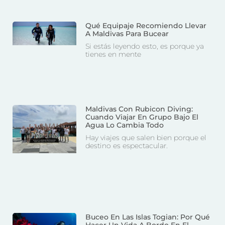
Qué Equipaje Recomiendo Llevar
A Maldivas Para Bucear
Si estás leyendo esto, es porque ya
tienes en mente
Maldivas Con Rubicon Diving:
Cuando Viajar En Grupo Bajo El
Agua Lo Cambia Todo
Hay viajes que salen bien porque el
destino es espectacular.
Buceo En Las Islas Togian: Por Qué
Hacer Un Vida A Bordo En El