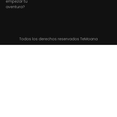
empezar tu
aventura?
Todos los derechos reservados TeMoana