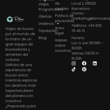
de
Local 2, 08030
Viajes
cookies
Barcelona
Programados
Correo:
Política de
Ofertas
marketing@temoanae
privacidad
Destinos
Teléfono: +34 633
Aviso
Viajes de buceo
Tripulación
76 46 13
legal
por el mundo de
Blog
Horario:
la mano de un
Hablan
Lun a Jue 09:00h -
gran equipo de
sobre
18:00h
buceadores y
nosotros
Viernes 09:00 h-
amantes del
15:00h
océano.
Disfruta de una
experiencia de
buceo única
mientras exploras
los destinos más
espectaculares
del planeta con
nosotros.
¿Preparado para