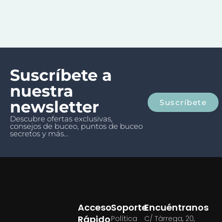
Suscríbete a
nuestra
newsletter
Suscríbete
Descubre ofertas exclusivas,
consejos de buceo, puntos de buceo
secretos y más...
Acceso
Soporte
Encuéntranos
Rápido
Política
C/ Tàrrega, 20,