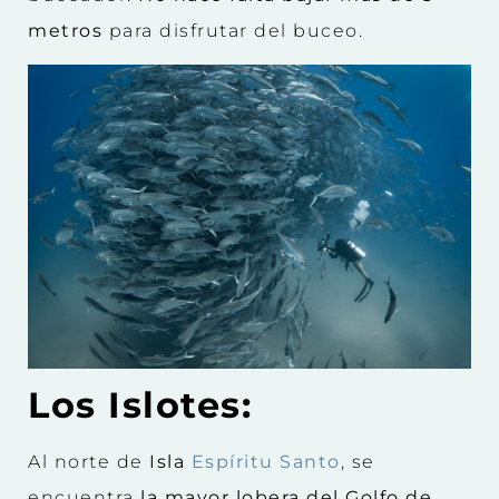
metros
para disfrutar del buceo.
Los Islotes:
Al norte de
Isla
Espíritu Santo
, se
encuentra
la mayor lobera del Golfo de