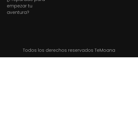
empezar tu
aventura?
Todos los derechos reservados TeMoana