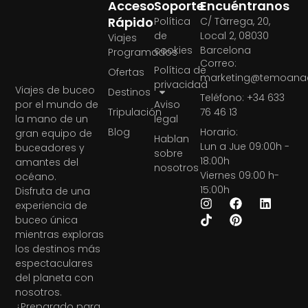
Acceso
Soporte
Encuéntranos
Rápido
Política
C/ Tàrrega, 20,
de
Local 2, 08030
Viajes
cookies
Barcelona
Programados
Correo:
Política de
Ofertas
marketing@temoanae
privacidad
Viajes de buceo
Destinos
Teléfono: +34 633
Aviso
por el mundo de
Tripulación
76 46 13
legal
la mano de un
Blog
Horario:
gran equipo de
Hablan
Lun a Jue 09:00h -
buceadores y
sobre
18:00h
amantes del
nosotros
Viernes 09:00 h-
océano.
15:00h
Disfruta de una
experiencia de
buceo única
mientras exploras
los destinos más
espectaculares
del planeta con
nosotros.
¿Preparado para