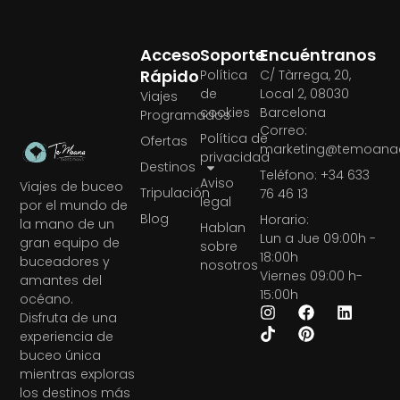
Acceso
Soporte
Encuéntranos
Rápido
Política
C/ Tàrrega, 20,
de
Local 2, 08030
Viajes
cookies
Barcelona
Programados
Correo:
Política de
Ofertas
marketing@temoanae
privacidad
Destinos
Teléfono: +34 633
Aviso
Viajes de buceo
Tripulación
76 46 13
legal
por el mundo de
Blog
Horario:
la mano de un
Hablan
Lun a Jue 09:00h -
gran equipo de
sobre
18:00h
buceadores y
nosotros
Viernes 09:00 h-
amantes del
15:00h
océano.
Disfruta de una
experiencia de
buceo única
mientras exploras
los destinos más