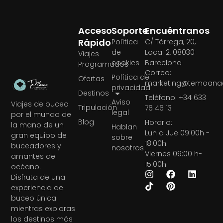
Acceso
Soporte
Encuéntranos
Rápido
Política
C/ Tàrrega, 20,
de
Local 2, 08030
Viajes
cookies
Barcelona
Programados
Correo:
Política de
Ofertas
marketing@temoanae
privacidad
Destinos
Teléfono: +34 633
Aviso
Viajes de buceo
Tripulación
76 46 13
legal
por el mundo de
Blog
Horario:
la mano de un
Hablan
Lun a Jue 09:00h -
gran equipo de
sobre
18:00h
buceadores y
nosotros
Viernes 09:00 h-
amantes del
15:00h
océano.
Disfruta de una
experiencia de
buceo única
mientras exploras
los destinos más