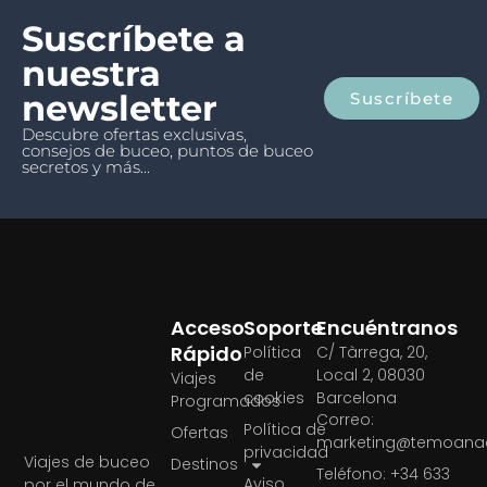
Suscríbete a
nuestra
newsletter
Suscríbete
Descubre ofertas exclusivas,
consejos de buceo, puntos de buceo
secretos y más...
Acceso
Soporte
Encuéntranos
Rápido
Política
C/ Tàrrega, 20,
de
Local 2, 08030
Viajes
cookies
Barcelona
Programados
Correo:
Política de
Ofertas
marketing@temoanae
privacidad
Viajes de buceo
Destinos
Teléfono: +34 633
Aviso
por el mundo de