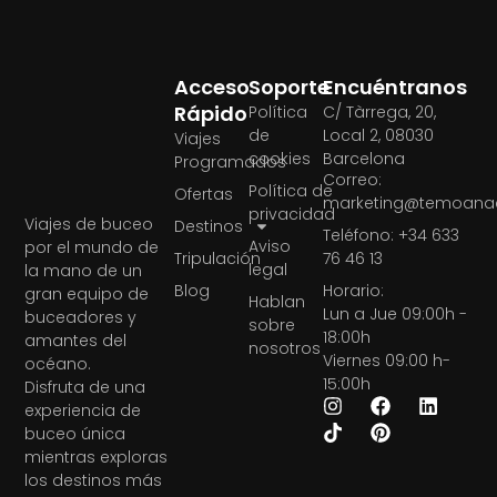
Acceso
Soporte
Encuéntranos
Rápido
Política
C/ Tàrrega, 20,
de
Local 2, 08030
Viajes
cookies
Barcelona
Programados
Correo:
Política de
Ofertas
marketing@temoanae
privacidad
Viajes de buceo
Destinos
Teléfono: +34 633
Aviso
por el mundo de
Tripulación
76 46 13
legal
la mano de un
Blog
Horario:
gran equipo de
Hablan
Lun a Jue 09:00h -
buceadores y
sobre
18:00h
amantes del
nosotros
Viernes 09:00 h-
océano.
15:00h
Disfruta de una
experiencia de
buceo única
mientras exploras
los destinos más