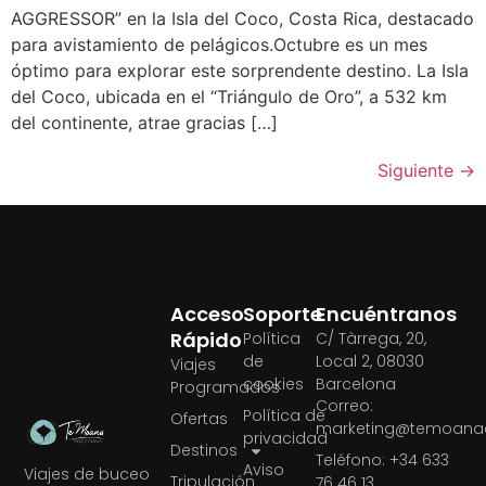
AGGRESSOR” en la Isla del Coco, Costa Rica, destacado
para avistamiento de pelágicos.Octubre es un mes
óptimo para explorar este sorprendente destino. La Isla
del Coco, ubicada en el “Triángulo de Oro”, a 532 km
del continente, atrae gracias […]
Siguiente
→
Acceso
Soporte
Encuéntranos
Rápido
Política
C/ Tàrrega, 20,
de
Local 2, 08030
Viajes
cookies
Barcelona
Programados
Correo:
Política de
Ofertas
marketing@temoanae
privacidad
Destinos
Teléfono: +34 633
Aviso
Viajes de buceo
Tripulación
76 46 13