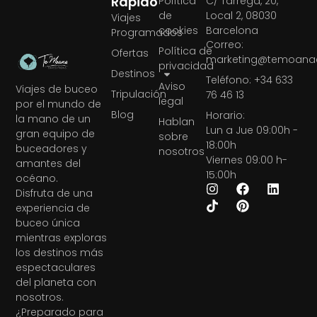
Rápido
Política
C/ Tàrrega, 20,
de
Local 2, 08030
Viajes
cookies
Barcelona
Programados
Correo:
Política de
Ofertas
marketing@temoanae
privacidad
Destinos
Teléfono: +34 633
Aviso
Viajes de buceo
Tripulación
76 46 13
legal
por el mundo de
Blog
Horario:
la mano de un
Hablan
Lun a Jue 09:00h -
gran equipo de
sobre
18:00h
buceadores y
nosotros
Viernes 09:00 h-
amantes del
15:00h
océano.
Disfruta de una
experiencia de
buceo única
mientras exploras
los destinos más
espectaculares
del planeta con
nosotros.
¿Preparado para