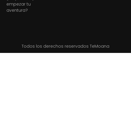
empezar tu
aventura?
Todos los derechos reservados TeMoana