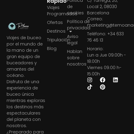
Rápido
Política
C/ Tàrrega, 20,
de
Local 2, 08030
Viajes
cookies
Barcelona
Programados
Correo:
Política de
Ofertas
marketing@temoanae
privacidad
Destinos
Teléfono: +34 633
Aviso
Viajes de buceo
Tripulación
76 46 13
legal
por el mundo de
Blog
Horario:
la mano de un
Hablan
Lun a Jue 09:00h -
gran equipo de
sobre
18:00h
buceadores y
nosotros
Viernes 09:00 h-
amantes del
15:00h
océano.
Disfruta de una
experiencia de
buceo única
mientras exploras
los destinos más
espectaculares
del planeta con
nosotros.
¿Preparado para