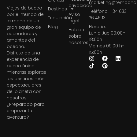
marketing@temoanae
privacidad
Viajes de buceo
Destinos
Teléfono: +34 633
Aviso
por el mundo de
Tripulación
76 46 13
legal
la mano de un
Blog
Horario:
gran equipo de
Hablan
Lun a Jue 09:00h -
buceadores y
sobre
18:00h
amantes del
nosotros
Viernes 09:00 h-
océano.
15:00h
Disfruta de una
experiencia de
buceo única
mientras exploras
los destinos más
espectaculares
del planeta con
nosotros.
¿Preparado para
empezar tu
aventura?