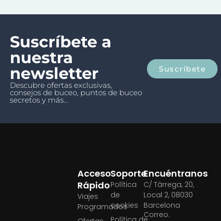
Suscríbete a
nuestra
newsletter
Suscríbete
Descubre ofertas exclusivas,
consejos de buceo, puntos de buceo
secretos y más...
Acceso
Soporte
Encuéntranos
Rápido
Política
C/ Tàrrega, 20,
de
Local 2, 08030
Viajes
cookies
Barcelona
Programados
Correo:
Política de
Ofertas