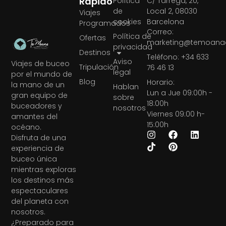
Rápido
Política
C/ Tàrrega, 20,
de
Local 2, 08030
Viajes
cookies
Barcelona
Programados
Correo:
Política de
Ofertas
marketing@temoanae
privacidad
Destinos
Teléfono: +34 633
Aviso
Viajes de buceo
Tripulación
76 46 13
legal
por el mundo de
Blog
Horario:
la mano de un
Hablan
Lun a Jue 09:00h -
gran equipo de
sobre
18:00h
buceadores y
nosotros
Viernes 09:00 h-
amantes del
15:00h
océano.
Disfruta de una
experiencia de
buceo única
mientras exploras
los destinos más
espectaculares
del planeta con
nosotros.
¿Preparado para