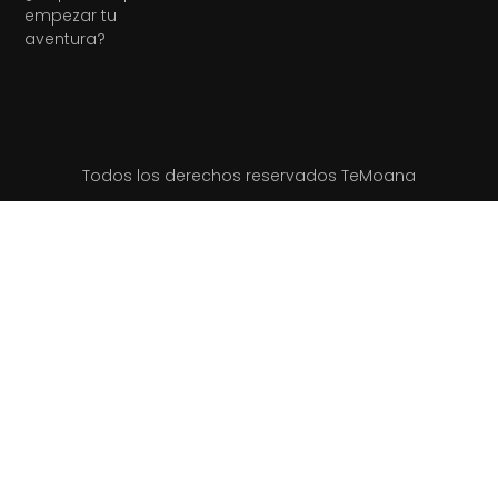
empezar tu
aventura?
Todos los derechos reservados TeMoana