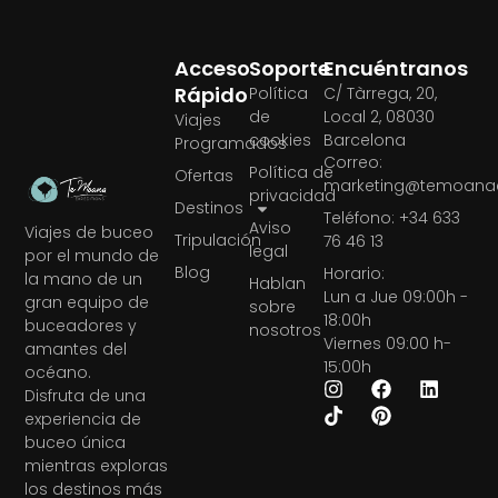
Acceso
Soporte
Encuéntranos
Rápido
Política
C/ Tàrrega, 20,
de
Local 2, 08030
Viajes
cookies
Barcelona
Programados
Correo:
Política de
Ofertas
marketing@temoanae
privacidad
Destinos
Teléfono: +34 633
Aviso
Viajes de buceo
Tripulación
76 46 13
legal
por el mundo de
Blog
Horario:
la mano de un
Hablan
Lun a Jue 09:00h -
gran equipo de
sobre
18:00h
buceadores y
nosotros
Viernes 09:00 h-
amantes del
15:00h
océano.
Disfruta de una
experiencia de
buceo única
mientras exploras
los destinos más