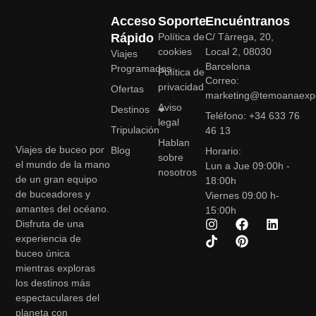
Acceso
Soporte
Encuéntranos
Rápido
Política de
C/ Tàrrega, 20,
cookies
Local 2, 08030
Viajes
Barcelona
Programados
Política de
Correo:
privacidad
Ofertas
marketing@temoanaexpe
Aviso
Destinos
Teléfono: +34 633 76
legal
Tripulación
46 13
Hablan
Viajes de buceo por
Blog
Horario:
sobre
el mundo de la mano
Lun a Jue 09:00h -
nosotros
de un gran equipo
18:00h
de buceadores y
Viernes 09:00 h-
amantes del océano.
15:00h
Disfruta de una
experiencia de
buceo única
mientras exploras
los destinos más
espectaculares del
planeta con