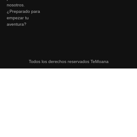
nosotros.
¿Preparado para
empezar tu
aventura?
Todos los derechos reservados TeMoana