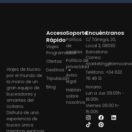
Acceso
Soporte
Encuéntranos
Rápido
Política
C/ Tàrrega, 20,
de
Local 2, 08030
Viajes
cookies
Barcelona
Programados
Correo:
Política de
Ofertas
marketing@temoanae
privacidad
Viajes de buceo
Destinos
Teléfono: +34 633
Aviso
por el mundo de
Tripulación
76 46 13
legal
la mano de un
Blog
Horario:
gran equipo de
Hablan
Lun a Jue 09:00h -
buceadores y
sobre
18:00h
amantes del
nosotros
Viernes 09:00 h-
océano.
15:00h
Disfruta de una
experiencia de
buceo única
mientras exploras