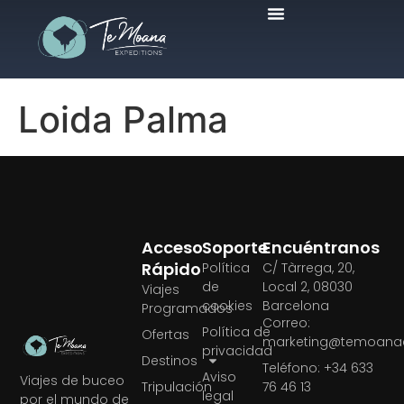
Viajes Programados
Loida Palma
Acceso
Soporte
Encuéntranos
Rápido
Política
C/ Tàrrega, 20,
de
Local 2, 08030
Viajes
cookies
Barcelona
Programados
Correo:
Política de
Ofertas
marketing@temoanae
privacidad
Destinos
Teléfono: +34 633
Aviso
Viajes de buceo
Tripulación
76 46 13
legal
por el mundo de