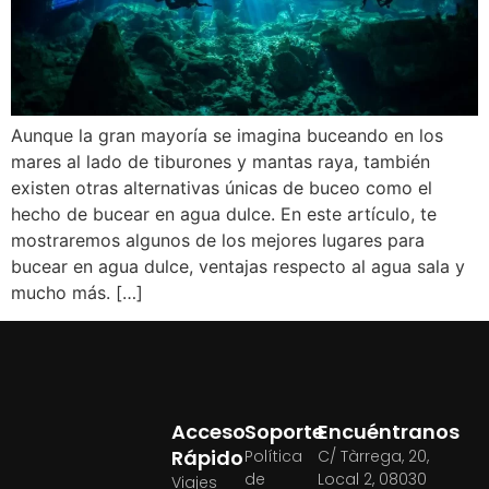
Aunque la gran mayoría se imagina buceando en los
mares al lado de tiburones y mantas raya, también
existen otras alternativas únicas de buceo como el
hecho de bucear en agua dulce. En este artículo, te
mostraremos algunos de los mejores lugares para
bucear en agua dulce, ventajas respecto al agua sala y
mucho más. […]
Acceso
Soporte
Encuéntranos
Rápido
Política
C/ Tàrrega, 20,
de
Local 2, 08030
Viajes