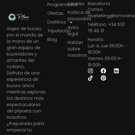
cookies
Barcelona
Programados
Correo:
Política de
Ofertas
marketing@temoanae
privacidad
Destinos
Teléfono: +34 633
Aviso
Viajes de buceo
Tripulación
76 46 13
legal
por el mundo de
Blog
Horario:
la mano de un
Hablan
Lun a Jue 09:00h -
gran equipo de
sobre
18:00h
buceadores y
nosotros
Viernes 09:00 h-
amantes del
15:00h
océano.
Disfruta de una
experiencia de
buceo única
mientras exploras
los destinos más
espectaculares
del planeta con
nosotros.
¿Preparado para
empezar tu