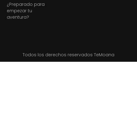
¿Preparado para
empezar tu
aventura?
Todos los derechos reservados TeMoana