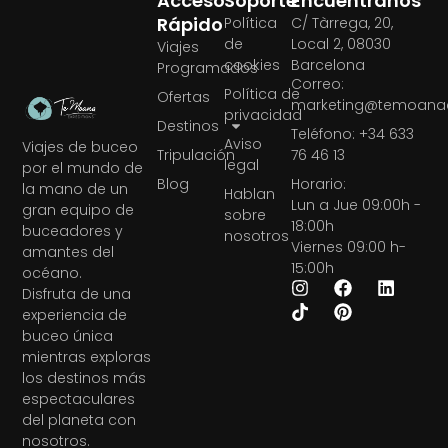
Acceso
Soporte
Encuéntranos
Rápido
Política
C/ Tàrrega, 20,
de
Local 2, 08030
Viajes
cookies
Barcelona
Programados
Correo:
Política de
Ofertas
marketing@temoanae
privacidad
Destinos
Teléfono: +34 633
Aviso
Viajes de buceo
Tripulación
76 46 13
legal
por el mundo de
Blog
Horario:
la mano de un
Hablan
Lun a Jue 09:00h -
gran equipo de
sobre
18:00h
buceadores y
nosotros
Viernes 09:00 h-
amantes del
15:00h
océano.
Disfruta de una
experiencia de
buceo única
mientras exploras
los destinos más
espectaculares
del planeta con
nosotros.